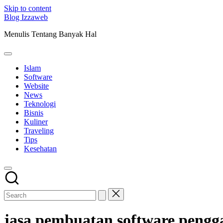
Skip to content
Blog Izzaweb
Menulis Tentang Banyak Hal
Islam
Software
Website
News
Teknologi
Bisnis
Kuliner
Traveling
Tips
Kesehatan
jasa pembuatan software pengg