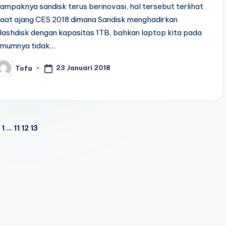
ampaknya sandisk terus berinovasi, hal tersebut terlihat
saat ajang CES 2018 dimana Sandisk menghadirkan
lashdisk dengan kapasitas 1TB, bahkan laptop kita pada
umumnya tidak…
23 Januari 2018
Tofa
osted
y
1
…
11
12
13
VIOUS
E