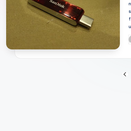
n
f
P
b
Navigasi
PRE
PAG
pos