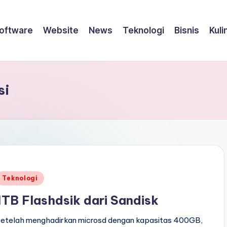
oftware
Website
News
Teknologi
Bisnis
Kuli
si
Posted
Teknologi
n
1TB Flashdsik dari Sandisk
Setelah menghadirkan microsd dengan kapasitas 400GB,