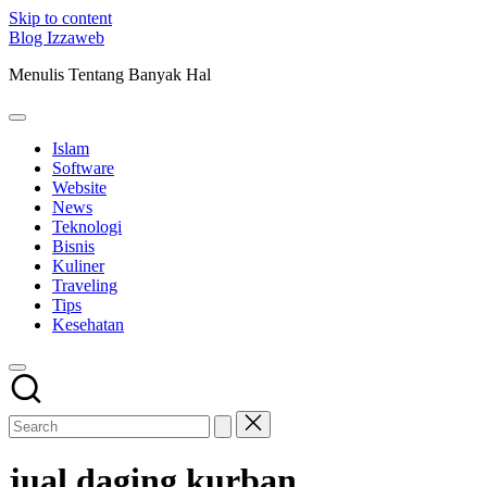
Skip to content
Blog Izzaweb
Menulis Tentang Banyak Hal
Islam
Software
Website
News
Teknologi
Bisnis
Kuliner
Traveling
Tips
Kesehatan
jual daging kurban