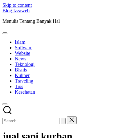
Skip to content
Blog Izzaweb
Menulis Tentang Banyak Hal
Islam
Software
Website
News
Teknologi
Bisnis
Kuliner
Traveling
Tips
Kesehatan
jual sapi kurban