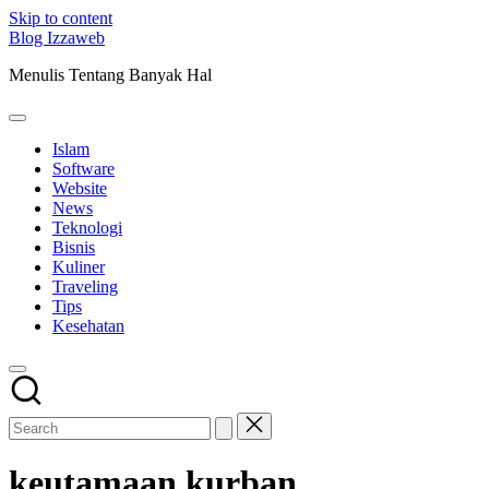
Skip to content
Blog Izzaweb
Menulis Tentang Banyak Hal
Islam
Software
Website
News
Teknologi
Bisnis
Kuliner
Traveling
Tips
Kesehatan
keutamaan kurban