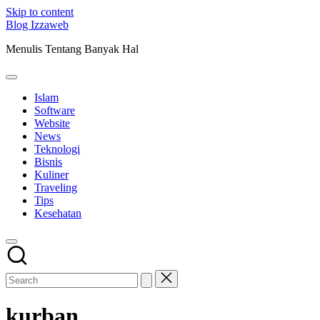
Skip to content
Blog Izzaweb
Menulis Tentang Banyak Hal
Islam
Software
Website
News
Teknologi
Bisnis
Kuliner
Traveling
Tips
Kesehatan
kurban