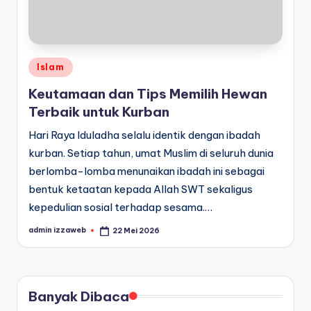
Posted
Islam
in
Keutamaan dan Tips Memilih Hewan
Terbaik untuk Kurban
Hari Raya Iduladha selalu identik dengan ibadah
kurban. Setiap tahun, umat Muslim di seluruh dunia
berlomba-lomba menunaikan ibadah ini sebagai
bentuk ketaatan kepada Allah SWT sekaligus
kepedulian sosial terhadap sesama.…
admin izzaweb
22 Mei 2026
Posted
by
Banyak Dibaca