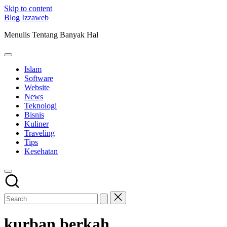
Skip to content
Blog Izzaweb
Menulis Tentang Banyak Hal
Islam
Software
Website
News
Teknologi
Bisnis
Kuliner
Traveling
Tips
Kesehatan
kurban berkah