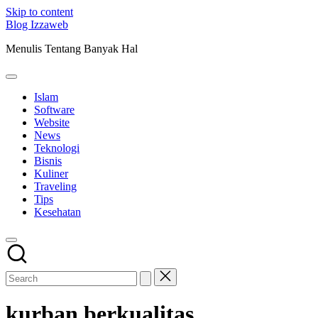
Skip to content
Blog Izzaweb
Menulis Tentang Banyak Hal
Islam
Software
Website
News
Teknologi
Bisnis
Kuliner
Traveling
Tips
Kesehatan
kurban berkualitas