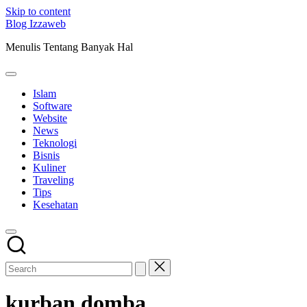
Skip to content
Blog Izzaweb
Menulis Tentang Banyak Hal
Islam
Software
Website
News
Teknologi
Bisnis
Kuliner
Traveling
Tips
Kesehatan
kurban domba