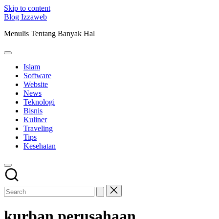
Skip to content
Blog Izzaweb
Menulis Tentang Banyak Hal
Islam
Software
Website
News
Teknologi
Bisnis
Kuliner
Traveling
Tips
Kesehatan
kurban perusahaan