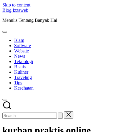
Skip to content
Blog Izzaweb
Menulis Tentang Banyak Hal
Islam
Software
Website
News
Teknologi
Bisnis
Kuliner
Traveling
Tips
Kesehatan
kurban praktis online