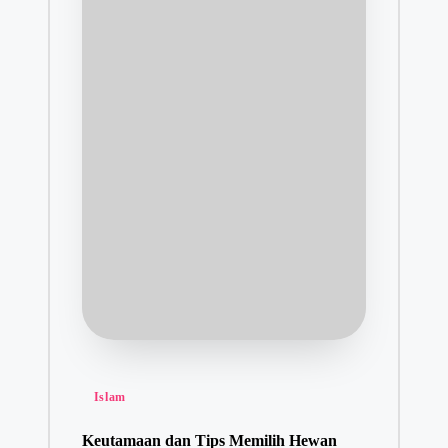
Posted
Islam
in
Keutamaan dan Tips Memilih Hewan