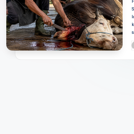
H
S
l
k
P
b