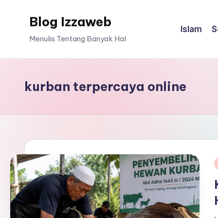
Blog Izzaweb
Skip
Islam
S
to
Menulis Tentang Banyak Hal
content
kurban terpercaya online
i