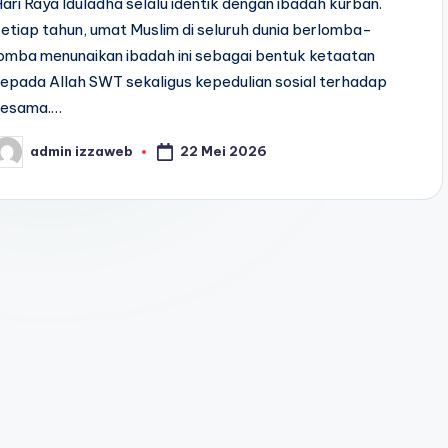
ari Raya Iduladha selalu identik dengan ibadah kurban.
etiap tahun, umat Muslim di seluruh dunia berlomba-
omba menunaikan ibadah ini sebagai bentuk ketaatan
epada Allah SWT sekaligus kepedulian sosial terhadap
sesama.…
22 Mei 2026
admin izzaweb
osted
y