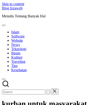
Skip to content
Blog Izzaweb
Menulis Tentang Banyak Hal
Islam
Software
Website
News
Teknologi
Bisnis
Kuliner
Traveling
Tips
Kesehatan
kurban untuk masyarakat