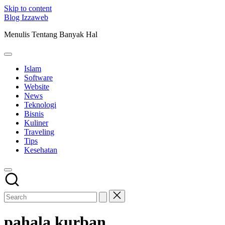
Skip to content
Blog Izzaweb
Menulis Tentang Banyak Hal
Islam
Software
Website
News
Teknologi
Bisnis
Kuliner
Traveling
Tips
Kesehatan
pahala kurban