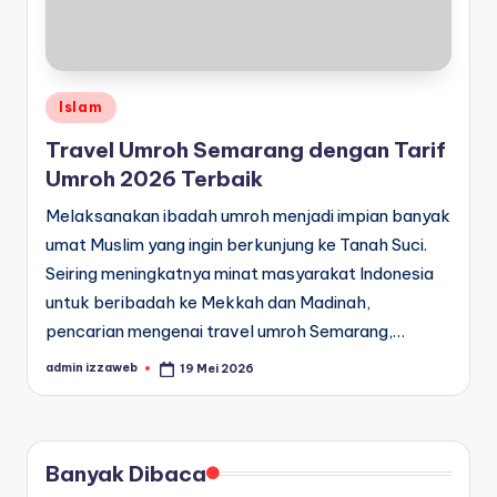
Posted
Islam
in
Travel Umroh Semarang dengan Tarif
Umroh 2026 Terbaik
Melaksanakan ibadah umroh menjadi impian banyak
umat Muslim yang ingin berkunjung ke Tanah Suci.
Seiring meningkatnya minat masyarakat Indonesia
untuk beribadah ke Mekkah dan Madinah,
pencarian mengenai travel umroh Semarang,…
admin izzaweb
19 Mei 2026
Posted
by
Banyak Dibaca