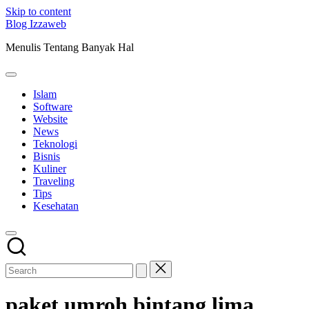
Skip to content
Blog Izzaweb
Menulis Tentang Banyak Hal
Islam
Software
Website
News
Teknologi
Bisnis
Kuliner
Traveling
Tips
Kesehatan
paket umroh bintang lima