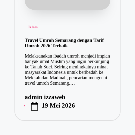
Posted
Islam
in
Travel Umroh Semarang dengan Tarif
Umroh 2026 Terbaik
Melaksanakan ibadah umroh menjadi impian
banyak umat Muslim yang ingin berkunjung
ke Tanah Suci. Seiring meningkatnya minat
masyarakat Indonesia untuk beribadah ke
Mekkah dan Madinah, pencarian mengenai
travel umroh Semarang,…
admin izzaweb
Posted
19 Mei 2026
by