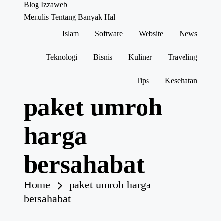
Blog Izzaweb
Menulis Tentang Banyak Hal
Islam
Software
Website
News
Skip
to
content
Teknologi
Bisnis
Kuliner
Traveling
Tips
Kesehatan
paket umroh
harga
bersahabat
Home
paket umroh harga
bersahabat