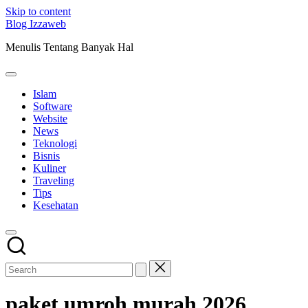
Skip to content
Blog Izzaweb
Menulis Tentang Banyak Hal
Islam
Software
Website
News
Teknologi
Bisnis
Kuliner
Traveling
Tips
Kesehatan
paket umroh murah 2026