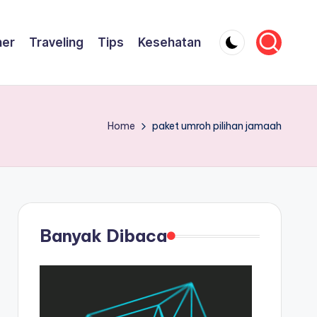
ner
Traveling
Tips
Kesehatan
Home
paket umroh pilihan jamaah
Banyak Dibaca