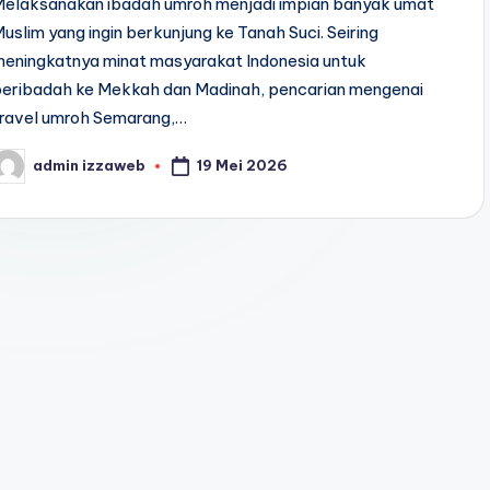
Melaksanakan ibadah umroh menjadi impian banyak umat
uslim yang ingin berkunjung ke Tanah Suci. Seiring
meningkatnya minat masyarakat Indonesia untuk
beribadah ke Mekkah dan Madinah, pencarian mengenai
travel umroh Semarang,…
19 Mei 2026
admin izzaweb
osted
y