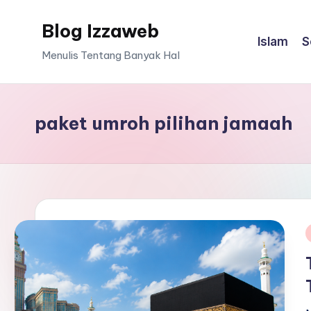
Blog Izzaweb
Skip
Islam
S
to
Menulis Tentang Banyak Hal
content
paket umroh pilihan jamaah
i