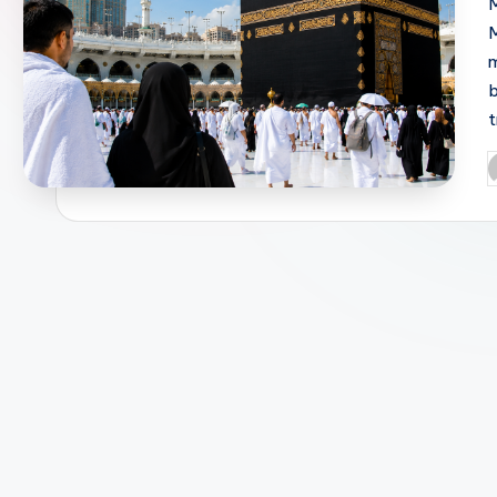
M
P
b