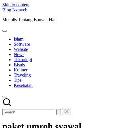
Skip to content
Blog Izzaweb
Menulis Tentang Banyak Hal
Islam
Software
Website
News
Teknologi
Bisnis
Kuliner
Traveling
Tips
Kesehatan
paket umroh syawal