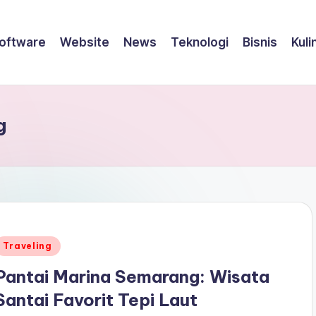
oftware
Website
News
Teknologi
Bisnis
Kuli
g
Posted
Traveling
n
Pantai Marina Semarang: Wisata
Santai Favorit Tepi Laut