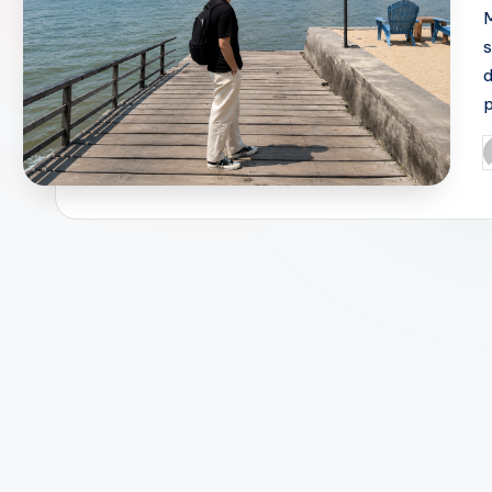
M
s
d
p
P
b