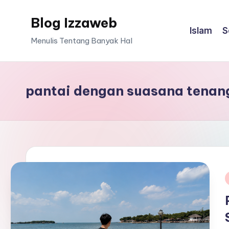
Blog Izzaweb
Skip
Islam
S
to
Menulis Tentang Banyak Hal
content
pantai dengan suasana tenan
i