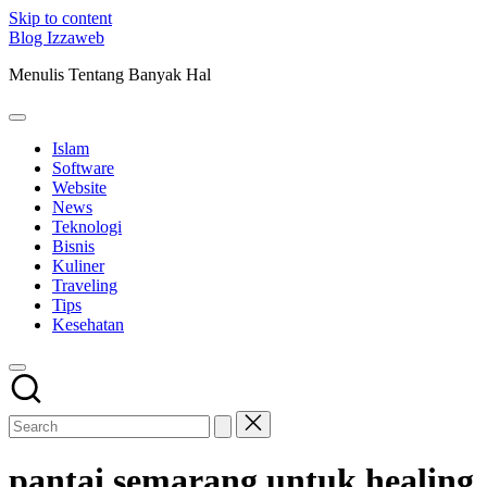
Skip to content
Blog Izzaweb
Menulis Tentang Banyak Hal
Islam
Software
Website
News
Teknologi
Bisnis
Kuliner
Traveling
Tips
Kesehatan
pantai semarang untuk healing