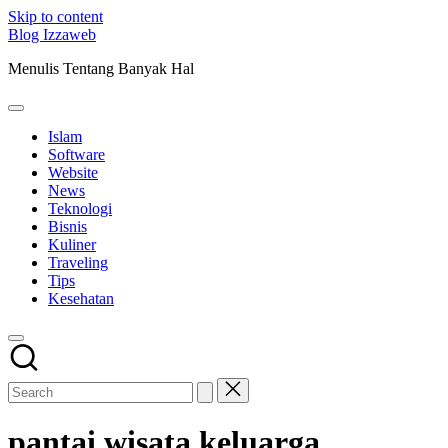
Skip to content
Blog Izzaweb
Menulis Tentang Banyak Hal
Islam
Software
Website
News
Teknologi
Bisnis
Kuliner
Traveling
Tips
Kesehatan
pantai wisata keluarga