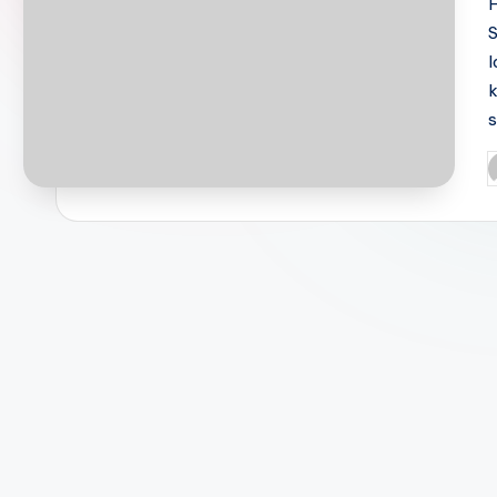
H
S
l
k
P
b