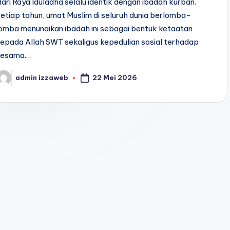
ari Raya Iduladha selalu identik dengan ibadah kurban.
etiap tahun, umat Muslim di seluruh dunia berlomba-
omba menunaikan ibadah ini sebagai bentuk ketaatan
epada Allah SWT sekaligus kepedulian sosial terhadap
sesama.…
22 Mei 2026
admin izzaweb
osted
y