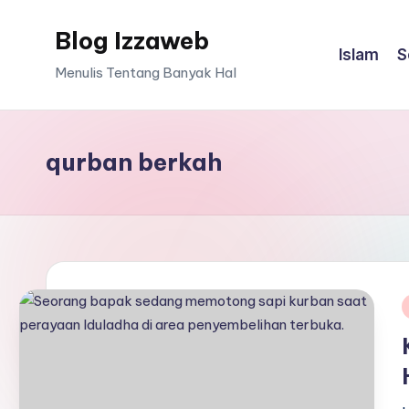
Blog Izzaweb
Skip
Islam
S
to
Menulis Tentang Banyak Hal
content
qurban berkah
i