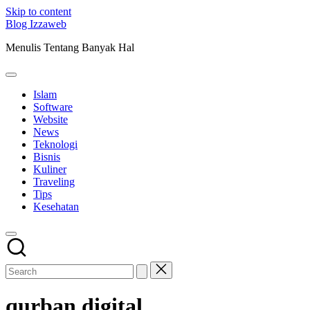
Skip to content
Blog Izzaweb
Menulis Tentang Banyak Hal
Islam
Software
Website
News
Teknologi
Bisnis
Kuliner
Traveling
Tips
Kesehatan
qurban digital