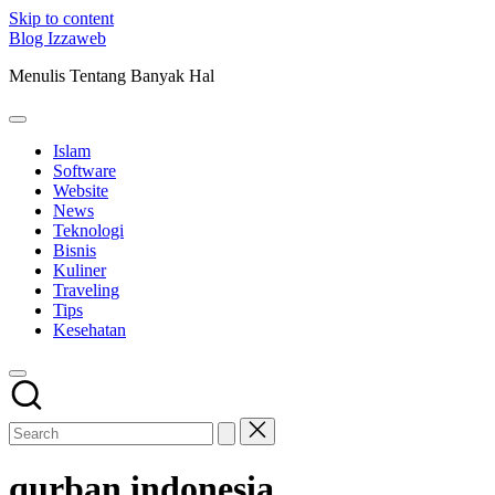
Skip to content
Blog Izzaweb
Menulis Tentang Banyak Hal
Islam
Software
Website
News
Teknologi
Bisnis
Kuliner
Traveling
Tips
Kesehatan
qurban indonesia