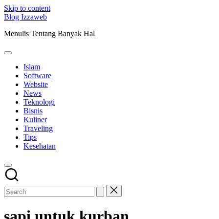
Skip to content
Blog Izzaweb
Menulis Tentang Banyak Hal
Islam
Software
Website
News
Teknologi
Bisnis
Kuliner
Traveling
Tips
Kesehatan
sapi untuk kurban