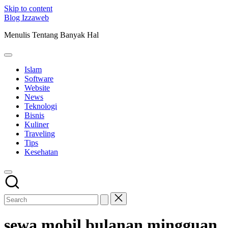
Skip to content
Blog Izzaweb
Menulis Tentang Banyak Hal
Islam
Software
Website
News
Teknologi
Bisnis
Kuliner
Traveling
Tips
Kesehatan
sewa mobil bulanan mingguan