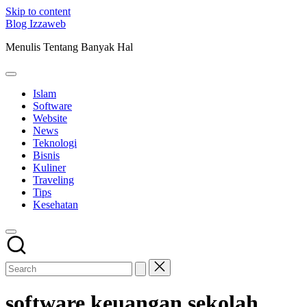
Skip to content
Blog Izzaweb
Menulis Tentang Banyak Hal
Islam
Software
Website
News
Teknologi
Bisnis
Kuliner
Traveling
Tips
Kesehatan
software keuangan sekolah