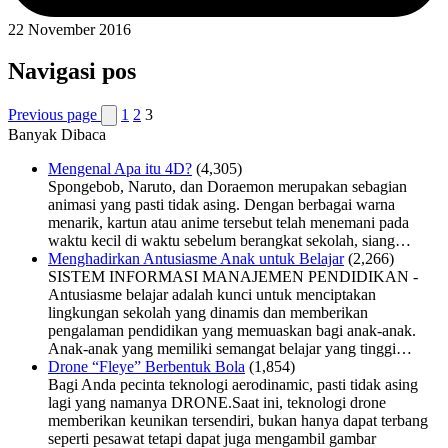
22 November 2016
Navigasi pos
Previous page
1
2
3
Banyak Dibaca
Mengenal Apa itu 4D?
(4,305)
Spongebob, Naruto, dan Doraemon merupakan sebagian
animasi yang pasti tidak asing. Dengan berbagai warna
menarik, kartun atau anime tersebut telah menemani pada
waktu kecil di waktu sebelum berangkat sekolah, siang…
Menghadirkan Antusiasme Anak untuk Belajar
(2,266)
SISTEM INFORMASI MANAJEMEN PENDIDIKAN -
Antusiasme belajar adalah kunci untuk menciptakan
lingkungan sekolah yang dinamis dan memberikan
pengalaman pendidikan yang memuaskan bagi anak-anak.
Anak-anak yang memiliki semangat belajar yang tinggi…
Drone “Fleye” Berbentuk Bola
(1,854)
Bagi Anda pecinta teknologi aerodinamic, pasti tidak asing
lagi yang namanya DRONE.Saat ini, teknologi drone
memberikan keunikan tersendiri, bukan hanya dapat terbang
seperti pesawat tetapi dapat juga mengambil gambar