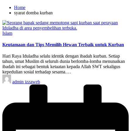
Home
syarat domba kurban
Posted
Islam
in
Keutamaan dan Tips Memilih Hewan Terbaik untuk Kurban
Hari Raya Iduladha selalu identik dengan ibadah kurban. Setiap
tahun, umat Muslim di seluruh dunia berlomba-lomba menunaikan
ibadah ini sebagai bentuk ketaatan kepada Allah SWT sekaligus
kepedulian sosial terhadap sesama.…
Posted
admin izzaweb
by