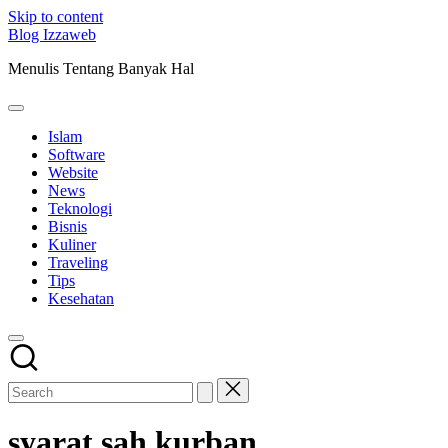
Skip to content
Blog Izzaweb
Menulis Tentang Banyak Hal
Islam
Software
Website
News
Teknologi
Bisnis
Kuliner
Traveling
Tips
Kesehatan
syarat sah kurban