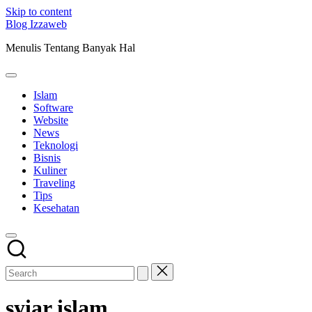
Skip to content
Blog Izzaweb
Menulis Tentang Banyak Hal
Islam
Software
Website
News
Teknologi
Bisnis
Kuliner
Traveling
Tips
Kesehatan
syiar islam