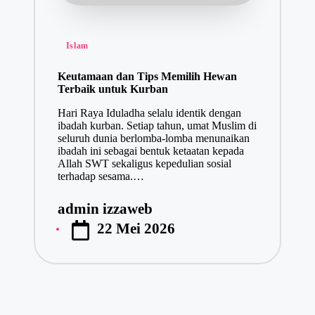
Posted
Islam
in
Keutamaan dan Tips Memilih Hewan
Terbaik untuk Kurban
Hari Raya Iduladha selalu identik dengan
ibadah kurban. Setiap tahun, umat Muslim di
seluruh dunia berlomba-lomba menunaikan
ibadah ini sebagai bentuk ketaatan kepada
Allah SWT sekaligus kepedulian sosial
terhadap sesama.…
admin izzaweb
Posted
22 Mei 2026
by