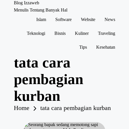
Blog Izzaweb
Menulis Tentang Banyak Hal
Islam
Software
Website
News
Skip
to
content
Teknologi
Bisnis
Kuliner
Traveling
Tips
Kesehatan
tata cara
pembagian
kurban
Home
tata cara pembagian kurban