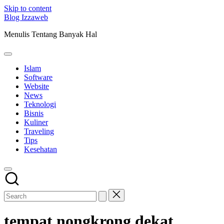
Skip to content
Blog Izzaweb
Menulis Tentang Banyak Hal
Islam
Software
Website
News
Teknologi
Bisnis
Kuliner
Traveling
Tips
Kesehatan
tempat nongkrong dekat