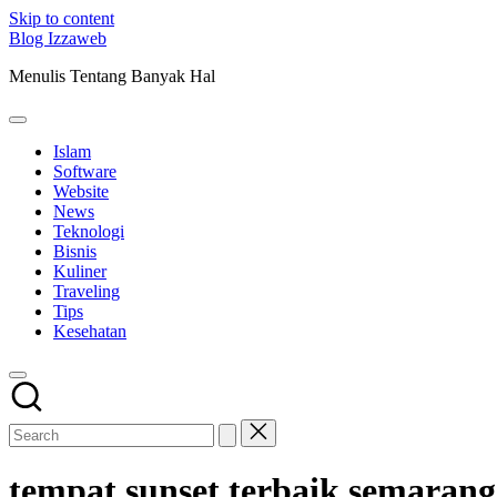
Skip to content
Blog Izzaweb
Menulis Tentang Banyak Hal
Islam
Software
Website
News
Teknologi
Bisnis
Kuliner
Traveling
Tips
Kesehatan
tempat sunset terbaik semarang