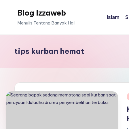
Blog Izzaweb
Skip
Islam
S
to
Menulis Tentang Banyak Hal
content
tips kurban hemat
i