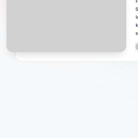
H
S
l
k
P
b