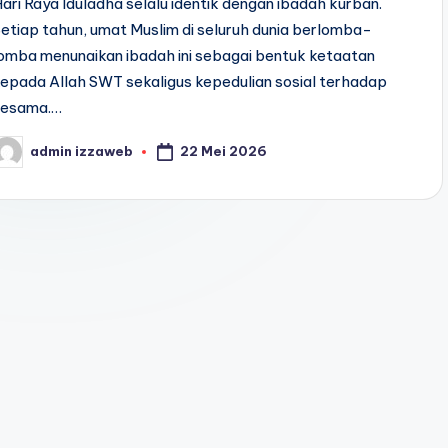
ari Raya Iduladha selalu identik dengan ibadah kurban.
etiap tahun, umat Muslim di seluruh dunia berlomba-
omba menunaikan ibadah ini sebagai bentuk ketaatan
epada Allah SWT sekaligus kepedulian sosial terhadap
sesama.…
22 Mei 2026
admin izzaweb
osted
y