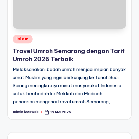
Posted
Islam
in
Travel Umroh Semarang dengan Tarif
Umroh 2026 Terbaik
Melaksanakan ibadah umroh menjadi impian banyak
umat Muslim yang ingin berkunjung ke Tanah Suci.
Seiring meningkatnya minat masyarakat Indonesia
untuk beribadah ke Mekkah dan Madinah,
pencarian mengenai travel umroh Semarang,…
admin izzaweb
19 Mei 2026
Posted
by