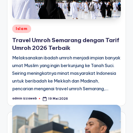
Posted
Islam
in
Travel Umroh Semarang dengan Tarif
Umroh 2026 Terbaik
Melaksanakan ibadah umroh menjadi impian banyak
umat Muslim yang ingin berkunjung ke Tanah Suci.
Seiring meningkatnya minat masyarakat Indonesia
untuk beribadah ke Mekkah dan Madinah,
pencarian mengenai travel umroh Semarang,…
admin izzaweb
19 Mei 2026
Posted
by