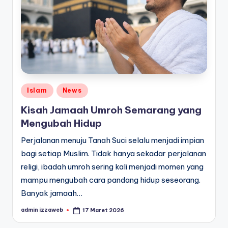
Posted
Islam
News
in
Kisah Jamaah Umroh Semarang yang
Mengubah Hidup
Perjalanan menuju Tanah Suci selalu menjadi impian
bagi setiap Muslim. Tidak hanya sekadar perjalanan
religi, ibadah umroh sering kali menjadi momen yang
mampu mengubah cara pandang hidup seseorang.
Banyak jamaah…
admin izzaweb
17 Maret 2026
Posted
by