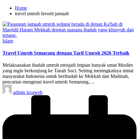
Home
travel umroh favorit jamaah
Posted
Islam
in
Travel Umroh Semarang dengan Tarif Umroh 2026 Terbaik
Melaksanakan ibadah umroh menjadi impian banyak umat Muslim
yang ingin berkunjung ke Tanah Suci. Seiring meningkatnya minat
masyarakat Indonesia untuk beribadah ke Mekkah dan Madinah,
pencarian mengenai travel umroh Semarang,…
Posted
admin izzaweb
by