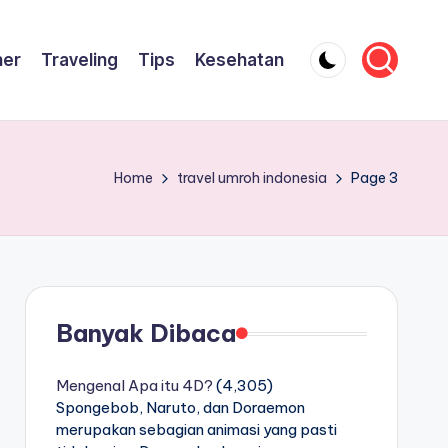
ner
Traveling
Tips
Kesehatan
Home
travel umroh indonesia
Page 3
Banyak Dibaca
Mengenal Apa itu 4D?
(4,305)
Spongebob, Naruto, dan Doraemon
merupakan sebagian animasi yang pasti