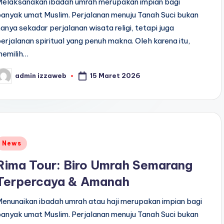
Melaksanakan ibadah umrah merupakan impian bagi
anyak umat Muslim. Perjalanan menuju Tanah Suci bukan
anya sekadar perjalanan wisata religi, tetapi juga
erjalanan spiritual yang penuh makna. Oleh karena itu,
memilih…
15 Maret 2026
admin izzaweb
osted
y
Posted
News
n
Rima Tour: Biro Umrah Semarang
Terpercaya & Amanah
enunaikan ibadah umrah atau haji merupakan impian bagi
anyak umat Muslim. Perjalanan menuju Tanah Suci bukan