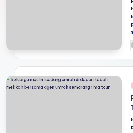
b
h
p
P
b
i
M
b