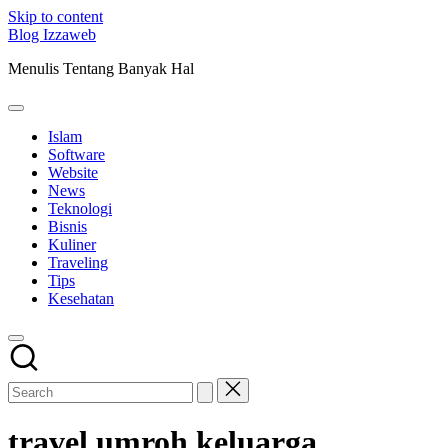
Skip to content
Blog Izzaweb
Menulis Tentang Banyak Hal
Islam
Software
Website
News
Teknologi
Bisnis
Kuliner
Traveling
Tips
Kesehatan
travel umroh keluarga