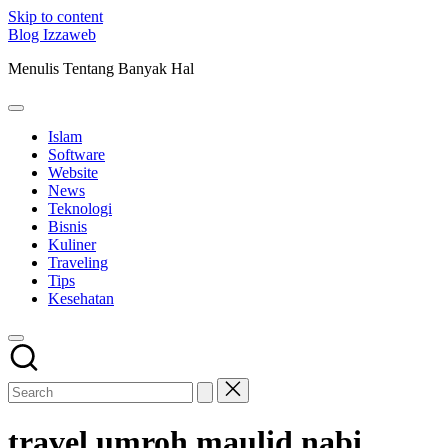
Skip to content
Blog Izzaweb
Menulis Tentang Banyak Hal
Islam
Software
Website
News
Teknologi
Bisnis
Kuliner
Traveling
Tips
Kesehatan
travel umroh maulid nabi