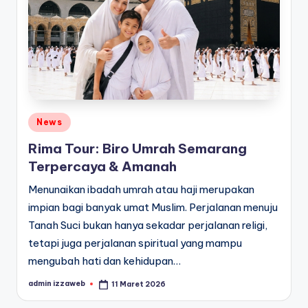
Posted
News
in
Rima Tour: Biro Umrah Semarang
Terpercaya & Amanah
Menunaikan ibadah umrah atau haji merupakan
impian bagi banyak umat Muslim. Perjalanan menuju
Tanah Suci bukan hanya sekadar perjalanan religi,
tetapi juga perjalanan spiritual yang mampu
mengubah hati dan kehidupan…
admin izzaweb
11 Maret 2026
Posted
by