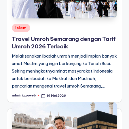
Posted
Islam
in
Travel Umroh Semarang dengan Tarif
Umroh 2026 Terbaik
Melaksanakan ibadah umroh menjadi impian banyak
umat Muslim yang ingin berkunjung ke Tanah Suci.
Seiring meningkatnya minat masyarakat Indonesia
untuk beribadah ke Mekkah dan Madinah,
pencarian mengenai travel umroh Semarang,…
admin izzaweb
19 Mei 2026
Posted
by