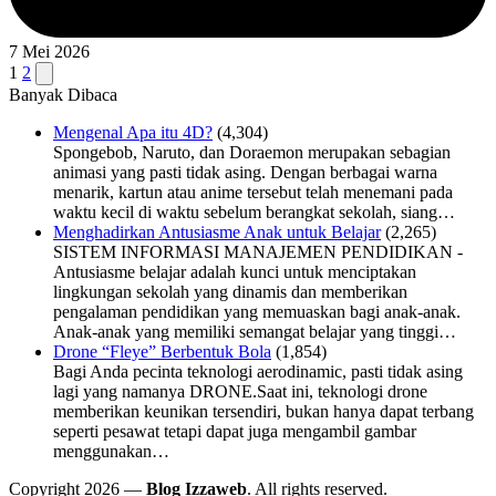
7 Mei 2026
Navigasi
Next
1
2
page
Banyak Dibaca
pos
Mengenal Apa itu 4D?
(4,304)
Spongebob, Naruto, dan Doraemon merupakan sebagian
animasi yang pasti tidak asing. Dengan berbagai warna
menarik, kartun atau anime tersebut telah menemani pada
waktu kecil di waktu sebelum berangkat sekolah, siang…
Menghadirkan Antusiasme Anak untuk Belajar
(2,265)
SISTEM INFORMASI MANAJEMEN PENDIDIKAN -
Antusiasme belajar adalah kunci untuk menciptakan
lingkungan sekolah yang dinamis dan memberikan
pengalaman pendidikan yang memuaskan bagi anak-anak.
Anak-anak yang memiliki semangat belajar yang tinggi…
Drone “Fleye” Berbentuk Bola
(1,854)
Bagi Anda pecinta teknologi aerodinamic, pasti tidak asing
lagi yang namanya DRONE.Saat ini, teknologi drone
memberikan keunikan tersendiri, bukan hanya dapat terbang
seperti pesawat tetapi dapat juga mengambil gambar
menggunakan…
Copyright 2026 —
Blog Izzaweb
. All rights reserved.