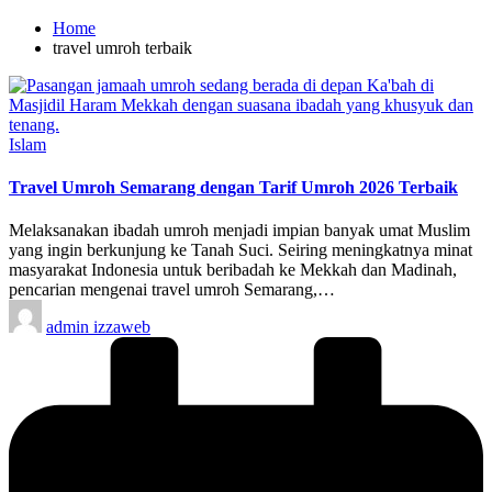
Home
travel umroh terbaik
Posted
Islam
in
Travel Umroh Semarang dengan Tarif Umroh 2026 Terbaik
Melaksanakan ibadah umroh menjadi impian banyak umat Muslim
yang ingin berkunjung ke Tanah Suci. Seiring meningkatnya minat
masyarakat Indonesia untuk beribadah ke Mekkah dan Madinah,
pencarian mengenai travel umroh Semarang,…
Posted
admin izzaweb
by