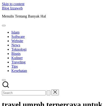
Skip to content
Blog Izzaweb
Menulis Tentang Banyak Hal
Islam
Software
Website
News
Teknologi
Bisnis
Kuliner
Traveling
Tips
Kesehatan
travel umroh terpercaya untuk