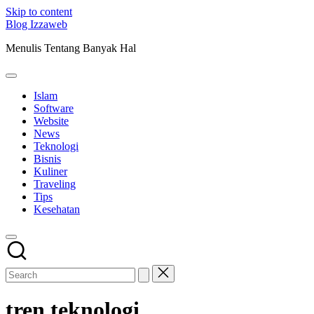
Skip to content
Blog Izzaweb
Menulis Tentang Banyak Hal
Islam
Software
Website
News
Teknologi
Bisnis
Kuliner
Traveling
Tips
Kesehatan
tren teknologi