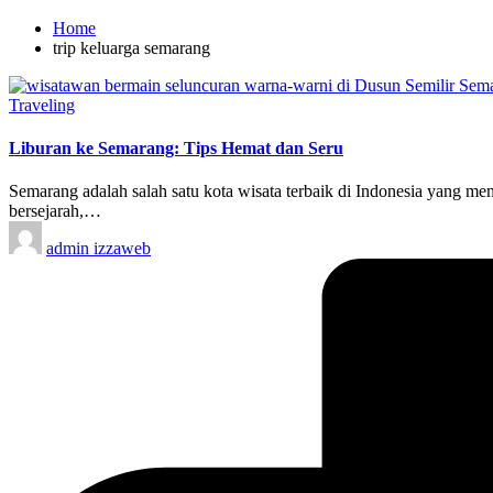
Home
trip keluarga semarang
Posted
Traveling
in
Liburan ke Semarang: Tips Hemat dan Seru
Semarang adalah salah satu kota wisata terbaik di Indonesia yang me
bersejarah,…
Posted
admin izzaweb
by