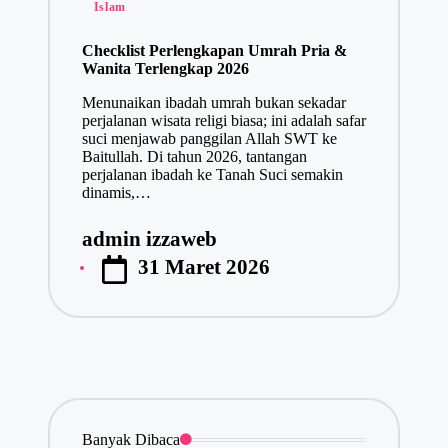
Posted
Islam
in
Checklist Perlengkapan Umrah Pria &
Wanita Terlengkap 2026
Menunaikan ibadah umrah bukan sekadar
perjalanan wisata religi biasa; ini adalah safar
suci menjawab panggilan Allah SWT ke
Baitullah. Di tahun 2026, tantangan
perjalanan ibadah ke Tanah Suci semakin
dinamis,…
admin izzaweb
Posted
31 Maret 2026
by
Banyak Dibaca