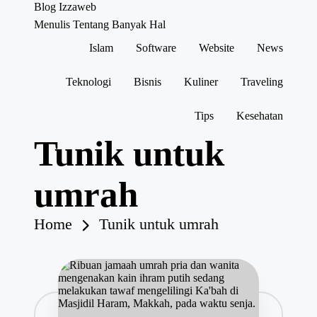
Blog Izzaweb
Menulis Tentang Banyak Hal
Islam
Software
Website
News
Skip
to
content
Teknologi
Bisnis
Kuliner
Traveling
Tips
Kesehatan
Tunik untuk
umrah
Home
Tunik untuk umrah